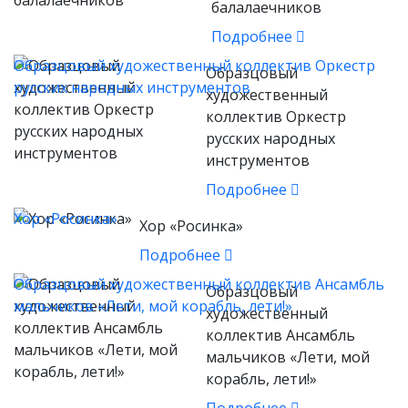
балалаечников
Подробнее
Образцовый художественный коллектив Оркестр
Образцовый
русских народных инструментов
художественный
коллектив Оркестр
русских народных
инструментов
Подробнее
Хор «Росинка»
Хор «Росинка»
Подробнее
Образцовый художественный коллектив Ансамбль
Образцовый
мальчиков «Лети, мой корабль, лети!»
художественный
коллектив Ансамбль
мальчиков «Лети, мой
корабль, лети!»