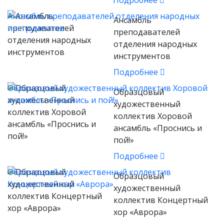
Подробнее
Ансамбль преподавателей отделения народных
Ансамбль
инструментов
преподавателей
отделения народных
инструментов
Подробнее
Образцовый художественный коллектив Хоровой
Образцовый
ансамбль «Проснись и пой!»
художественный
коллектив Хоровой
ансамбль «Проснись и
пой!»
Подробнее
Образцовый художественный коллектив
Образцовый
Концертный хор «Аврора»
художественный
коллектив Концертный
хор «Аврора»