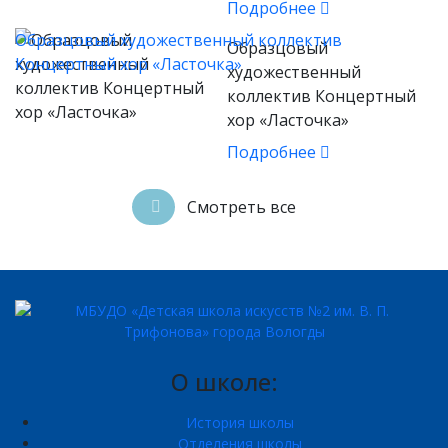
Подробнее
Образцовый художественный коллектив
Образцовый
Концертный хор «Ласточка»
художественный
коллектив Концертный
хор «Ласточка»
Подробнее
Смотреть все
О школе:
История школы
Отделения школы